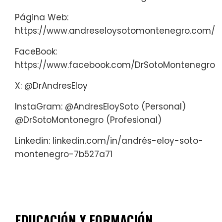
Página Web:
https://www.andreseloysotomontenegro.com/
FaceBook:
https://www.facebook.com/DrSotoMontenegro
X: @DrAndresEloy
InstaGram: @AndresEloySoto (Personal)
@DrSotoMontonegro (Profesional)
Linkedin: linkedin.com/in/andrés-eloy-soto-
montenegro-7b527a71
EDUCACIÓN Y FORMACIÓN